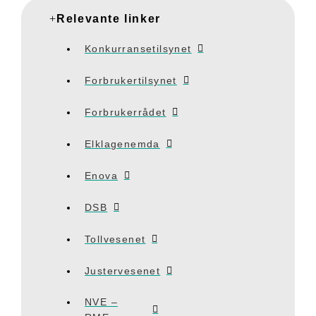
Relevante linker
Konkurransetilsynet
Forbrukertilsynet
Forbrukerrådet
Elklagenemda
Enova
DSB
Tollvesenet
Justervesenet
NVE –