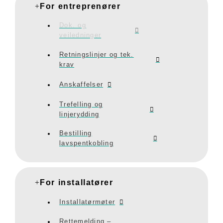
For entreprenører
Dok. og
veiledninger
Retningslinjer og tek.
krav
Anskaffelser
Trefelling og
linjerydding
Bestilling
lavspentkobling
For installatører
Installatørmøter
Rettemelding –