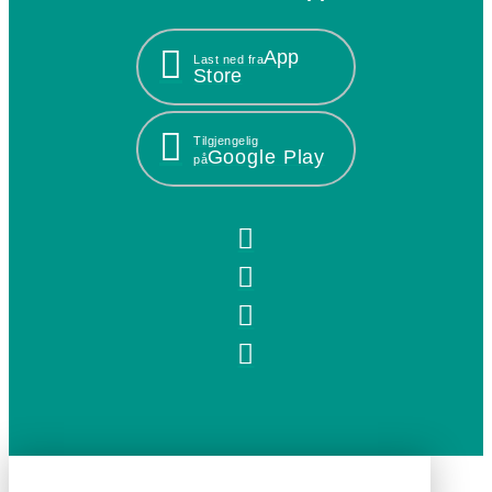
App
Last ned fra
Store
Tilgjengelig
Google Play
på