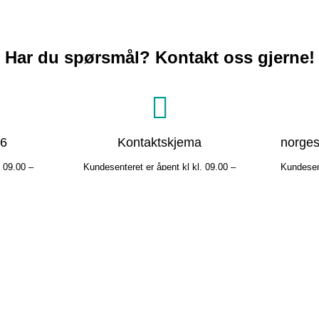
Har du spørsmål? Kontakt oss gjerne!
06
Kontaktskjema
norges
. 09.00 –
Kundesenteret er åpent kl kl. 09.00 –
Kundesent
.00 på
11.00 og kl. 12.00 – 15.00 på
11.00
en har
hverdager. Driftsentralen har
hverd
året.
døgnåpent alle dager i året.
døgn
litre
Last ned vår app