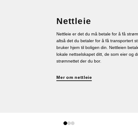
Nettleie
Nettleie er det du må betale for å få strøm
altså det du betaler for å få transportert
bruker hjem til boligen din. Nettleien betale
lokale nettselskapet ditt, de som eier og dr
strømnettet der du bor.
Mer om nettleie
0
1
2