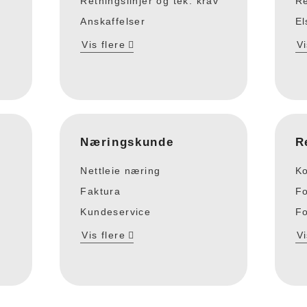
Retningslinjer og tek. krav
Re
Anskaffelser
El
Vis flere
Vi
Næringskunde
R
Nettleie næring
Ko
Faktura
Fo
Kundeservice
Fo
Vis flere
Vi