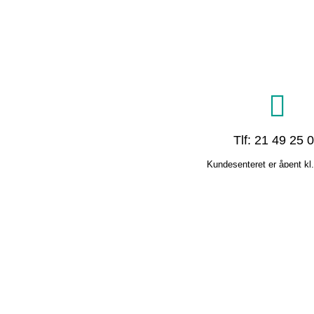
Tlf: 21 49 25 
Kundesenteret er åpent kl
11.00 og kl. 12.00 – 15
hverdager. Driftsentral
døgnåpent alle dager i 
Norgesnett - en del av G
Nett AS