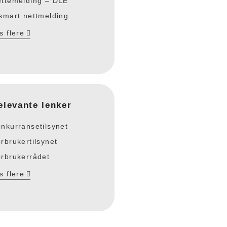
ttemelding – DLE
smart nettmelding
s flere
elevante lenker
nkurransetilsynet
rbrukertilsynet
rbrukerrådet
s flere