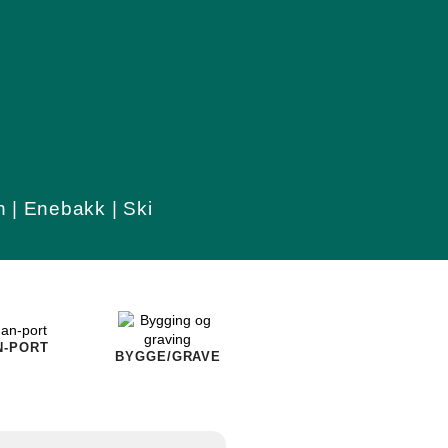
n | Enebakk | Ski
N-PORT
BYGGE/GRAVE