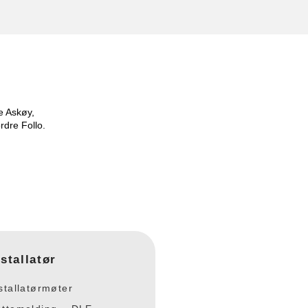
e Askøy,
rdre Follo.
nstallatør
stallatørmøter