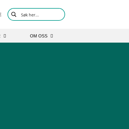
E
R
OM OSS