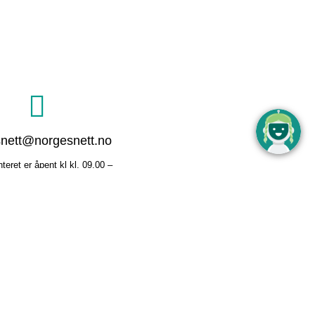
nett@norgesnett.no
eret er åpent kl kl. 09.00 –
 og kl. 12.00 – 15.00 på
ager. Driftsentralen har
åpent alle dager i året.