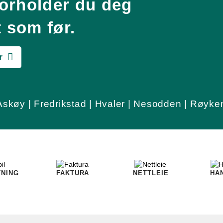
 forholder du deg
t som før.
r
Askøy | Fredrikstad | Hvaler | Nesodden | Røyke
TNING
FAKTURA
NETTLEIE
HA