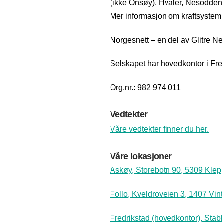
(ikke Onsøy), Hvaler, Nesodden
Mer informasjon om kraftsyste
Norgesnett – en del av Glitre N
Selskapet har hovedkontor i Fre
Org.nr.: 982 974 011
Vedtekter
Våre vedtekter finner du her.
Våre lokasjoner
Askøy, Storebotn 90, 5309 Kle
Follo, Kveldroveien 3, 1407 Vin
Fredrikstad (hovedkontor), Stab