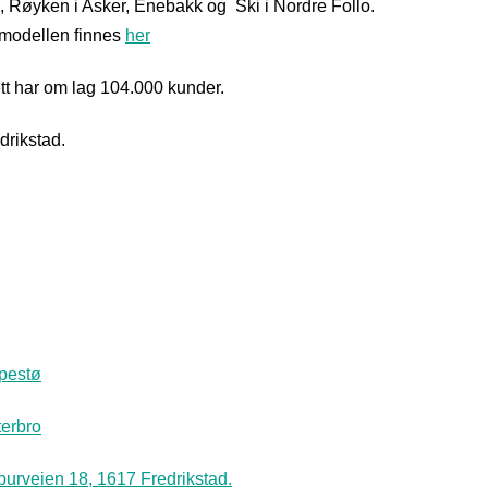
, Røyken i Asker, Enebakk og Ski i Nordre Follo.
mmodellen finnes
her
ett har om lag 104.000 kunder.
drikstad.
ppestø
terbro
burveien 18, 1617 Fredrikstad.