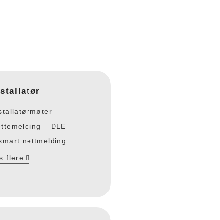
nstallatør
stallatørmøter
ttemelding – DLE
smart nettmelding
s flere