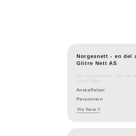
Norgesnett - en del 
Glitre Nett AS
Om Norgesnett – en del 
Glitre Nett
Anskaffelser
Personvern
Vis flere