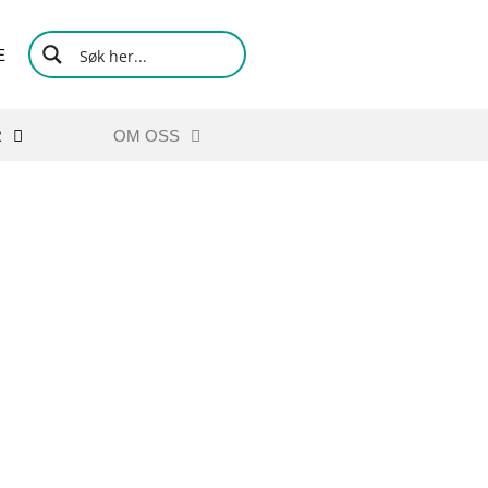
E
R
OM OSS