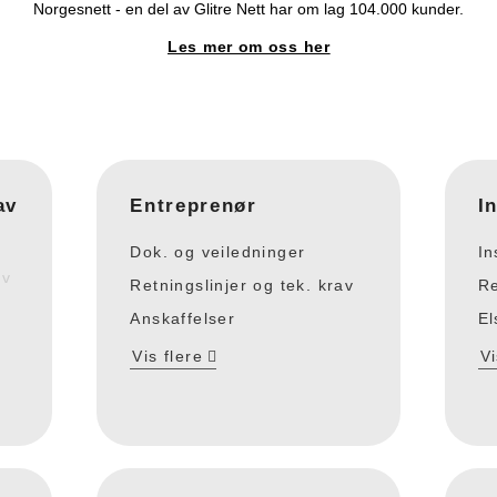
Norgesnett - en del av Glitre Nett har om lag 104.000 kunder.
Les mer om oss her
av
Entreprenør
I
Dok. og veiledninger
In
av
Retningslinjer og tek. krav
Re
Anskaffelser
El
Vis flere
Vi