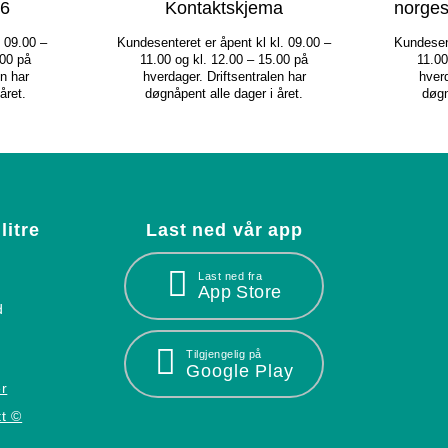
06
Kontaktskjema
norges
. 09.00 –
Kundesenteret er åpent kl kl. 09.00 –
Kundesent
.00 på
11.00 og kl. 12.00 – 15.00 på
11.00
en har
hverdager. Driftsentralen har
hverd
året.
døgnåpent alle dager i året.
døgn
litre
Last ned vår app
Last ned fra
App Store
d
Tilgjengelig på
Google Play
r
tt ©