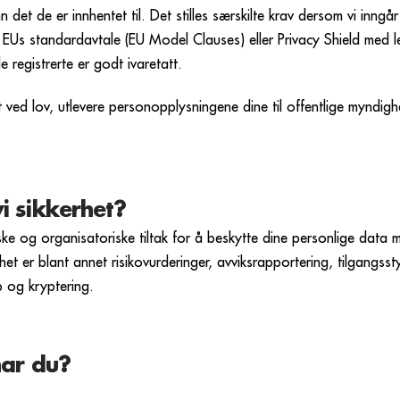
n det de er innhentet til. Det stilles særskilte krav dersom vi inng
EUs standardavtale (EU Model Clauses) eller Privacy Shield med l
e registrerte er godt ivaretatt.
 ved lov, utlevere personopplysningene dine til offentlige myndi
i sikkerhet?
e og organisatoriske tiltak for å beskytte dine personlige data mo
et er blant annet risikovurderinger, avviksrapportering, tilgangsst
p og kryptering.
har du?