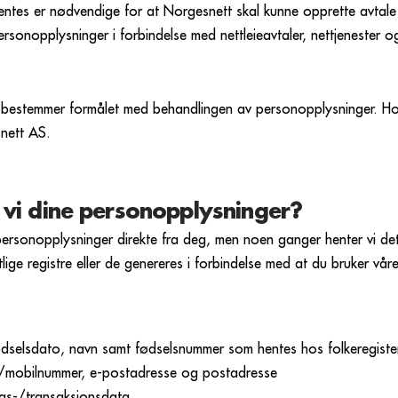
ntes er nødvendige for at Norgesnett skal kunne opprette avta
sonopplysninger i forbindelse med nettleieavtaler, nettjenester og t
 bestemmer formålet med behandlingen av personopplysninger. Ho
snett AS.
 vi dine personopplysninger?
ersonopplysninger direkte fra deg, men noen ganger henter vi det
tlige registre eller de genereres i forbindelse med at du bruker vår
Fødselsdato, navn samt fødselsnummer som hentes hos folkeregiste
-/mobilnummer, e-postadresse og postadresse
ings-/transaksjonsdata