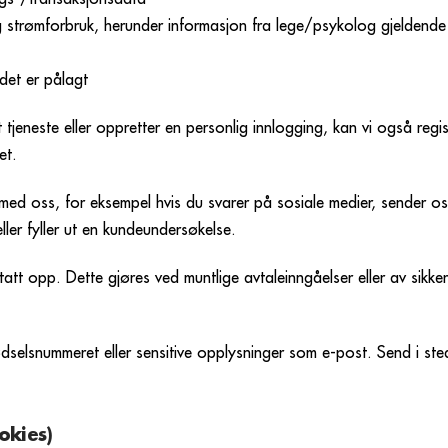
strømforbruk, herunder informasjon fra lege/psykolog gjeldende f
det er pålagt
 tjeneste eller oppretter en personlig innlogging, kan vi også regi
et.
med oss, for eksempel hvis du svarer på sosiale medier, sender os
ller fyller ut en kundeundersøkelse.
 tatt opp. Dette gjøres ved muntlige avtaleinngåelser eller av sik
ødselsnummeret eller sensitive opplysninger som e-post. Send i st
okies)