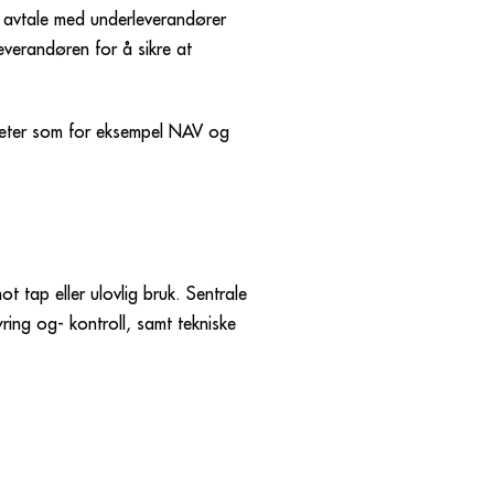
år avtale med underleverandører
everandøren for å sikre at
gheter som for eksempel NAV og
t tap eller ulovlig bruk. Sentrale
yring og- kontroll, samt tekniske