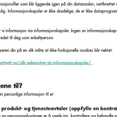
asjonsfiler som blir liggende igjen på din datamaskin, nettbrettet e
ulig. Informasjonskapsler er ikke skadelige; de er ikke dataprogram
r vi informasjon via informasjonskapsler. Ingen av informasjonskaps
tedet til deg som enkeltperson.
eren din på en slik måte at ikke-funksjonelle cookies blir nektet.
ettvett.no/slik-administrer-du-informasjonskapsler/.
ene til?
in personlige informasjon til er:
produkt- og tjenesteavtaler (oppfylle en kontra
av personopplysninger er å samle inn, kontrollere og behandle p