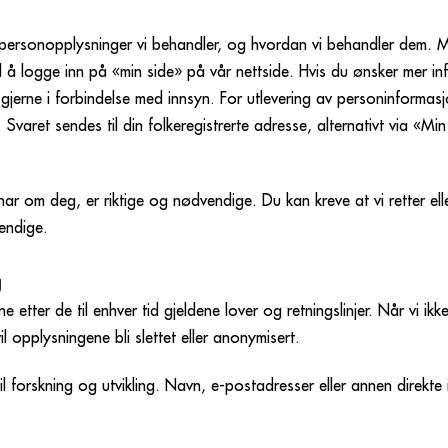
lke personopplysninger vi behandler, og hvordan vi behandler dem. 
å logge inn på «min side» på vår nettside. Hvis du ønsker mer in
gjerne i forbindelse med innsyn. For utlevering av personinformasjon
varet sendes til din folkeregistrerte adresse, alternativt via «Min
 har om deg, er riktige og nødvendige. Du kan kreve at vi retter el
vendige.
g
 etter de til enhver tid gjeldene lover og retningslinjer. Når vi ikke
l opplysningene bli slettet eller anonymisert.
l forskning og utvikling. Navn, e-postadresser eller annen direkte i