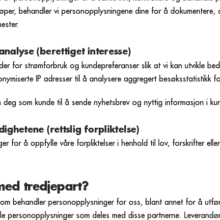
løper, behandler vi personopplysningene dine for å dokumentere, 
ester.
nalyse (berettiget interesse)
der for strømforbruk og kundepreferanser slik at vi kan utvikle bed
miserte IP adresser til å analysere aggregert besøksstatistikk fo
om deg som kunde til å sende nyhetsbrev og nyttig informasjon i ku
ighetene (rettslig forpliktelse)
for å oppfylle våre forpliktelser i henhold til lov, forskrifter ell
med tredjepart?
om behandler personopplysninger for oss, blant annet for å utføre
lle personopplysninger som deles med disse partnerne. Leverandø