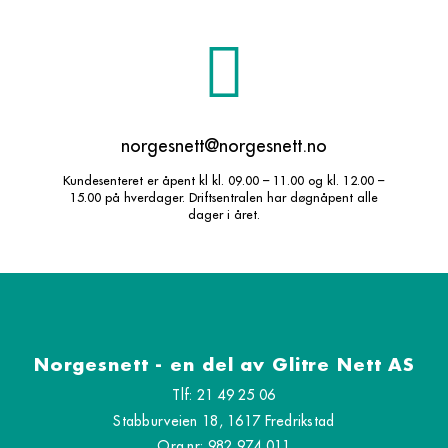
norgesnett@norgesnett.no
Kundesenteret er åpent kl kl. 09.00 – 11.00 og kl. 12.00 –
15.00 på hverdager. Driftsentralen har døgnåpent alle
dager i året.
Norgesnett - en del av Glitre Nett AS
Tlf: 21 49 25 06
Stabburveien 18, 1617 Fredrikstad
Org.nr: 982 974 011