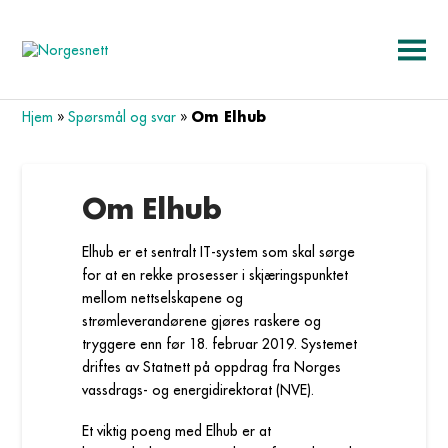
Om Elhub
Hjem
»
Spørsmål og svar
»
Om Elhub
Elhub er et sentralt IT-system som skal sørge
for at en rekke prosesser i skjæringspunktet
mellom nettselskapene og
strømleverandørene gjøres raskere og
tryggere enn før 18. februar 2019. Systemet
driftes av Statnett på oppdrag fra Norges
vassdrags- og energidirektorat (NVE).
Et viktig poeng med Elhub er at