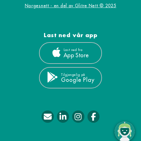
Norgesnett - en del av Glitre Nett © 2025
Last ned vår app
Last ned fra
App Store
Tilgjengelig på
Google Play