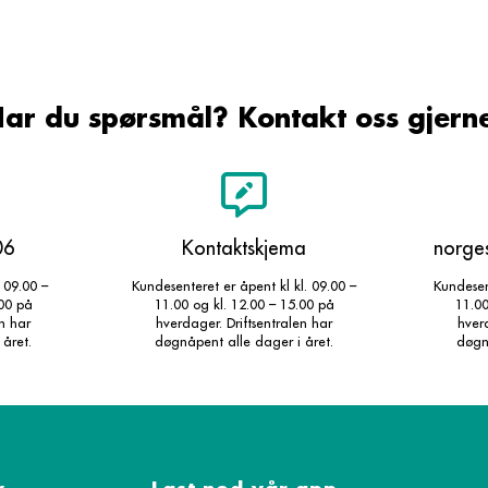
ar du spørsmål? Kontakt oss gjern
06
Kontaktskjema
norge
 09.00 –
Kundesenteret er åpent kl kl. 09.00 –
Kundesent
.00 på
11.00 og kl. 12.00 – 15.00 på
11.00
en har
hverdager. Driftsentralen har
hverd
 året.
døgnåpent alle dager i året.
døgnå