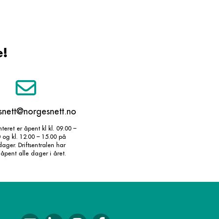
e!
snett@norgesnett.no
eret er åpent kl kl. 09.00 –
 og kl. 12.00 – 15.00 på
ager. Driftsentralen har
pent alle dager i året.