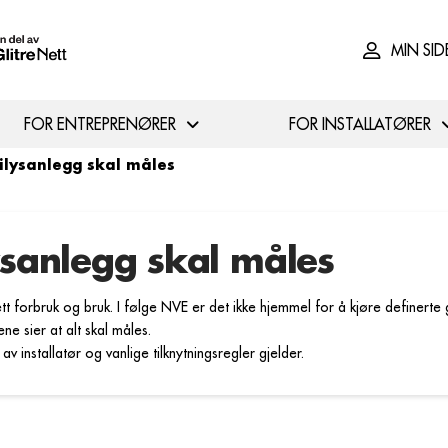
MIN SID
FOR ENTREPRENØRER
FOR INSTALLATØRER
ilysanlegg skal måles
ysanlegg skal måles
tt forbruk og bruk. I følge NVE er det ikke hjemmel for å kjøre definerte
ne sier at alt skal måles.
av installatør og vanlige tilknytningsregler gjelder.