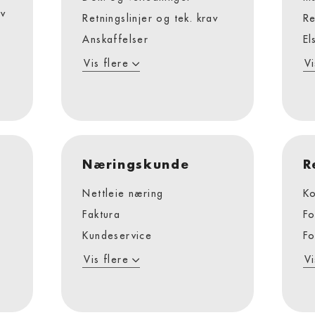
v
Retningslinjer og tek. krav
Re
Anskaffelser
El
Vis flere
Vi
Næringskunde
R
Nettleie næring
Ko
Faktura
Fo
Kundeservice
Fo
Vis flere
Vi