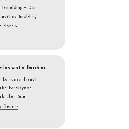
ttemelding – DLE
smart nettmelding
s flere
elevante lenker
nkurransetilsynet
rbrukertilsynet
rbrukerrådet
s flere