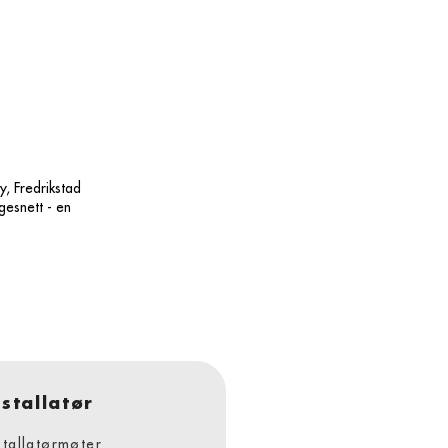
, Fredrikstad
gesnett - en
nstallatør
stallatørmøter