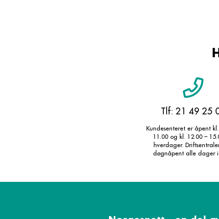
H
Tlf: 21 49 25 
Kundesenteret er åpent kl.
11.00 og kl. 12.00 – 15
hverdager. Driftsentral
døgnåpent alle dager i