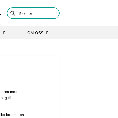
E
R
OM OSS
 gjøres med
seg til
tilte boenheten.