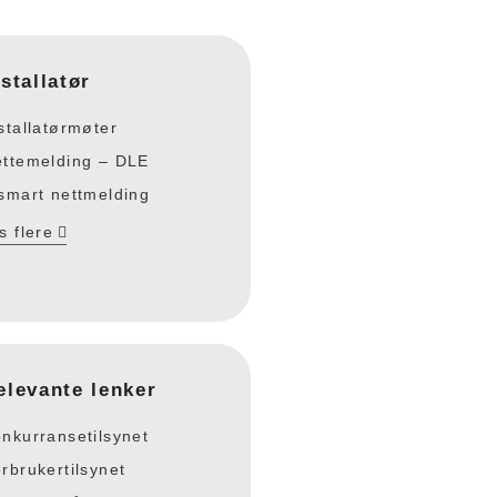
nstallatør
stallatørmøter
ttemelding – DLE
smart nettmelding
s flere
elevante lenker
nkurransetilsynet
rbrukertilsynet