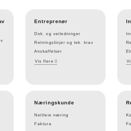
av
Entreprenør
I
Dok. og veiledninger
In
av
Retningslinjer og tek. krav
Re
Anskaffelser
El
Vis flere
Vi
Næringskunde
R
Nettleie næring
Ko
Faktura
Fo