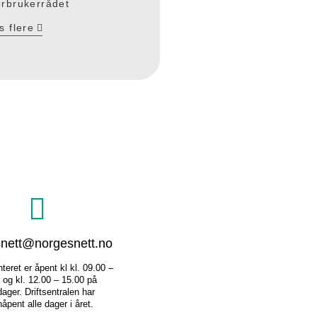
rbrukerrådet
s flere
nett@norgesnett.no
eret er åpent kl kl. 09.00 –
 og kl. 12.00 – 15.00 på
ager. Driftsentralen har
åpent alle dager i året.