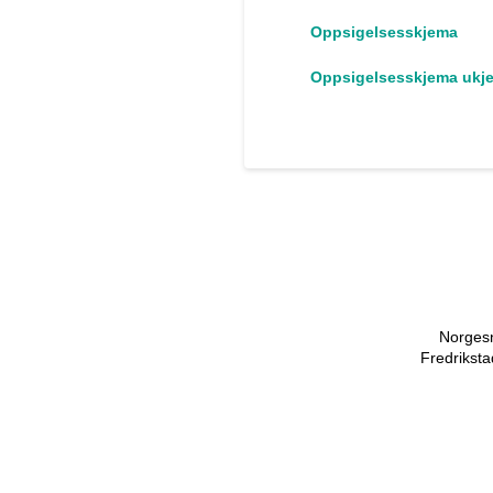
Oppsigelsesskjema
Oppsigelsesskjema ukjen
Norgesn
Fredriksta