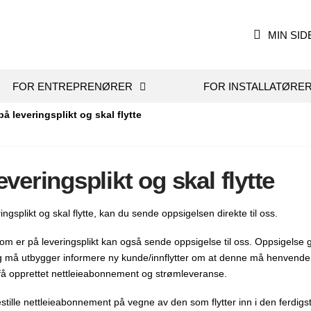
MIN SID
FOR ENTREPRENØRER
FOR INSTALLATØRE
på leveringsplikt og skal flytte
everingsplikt og skal flytte
ngsplikt og skal flytte, kan du sende oppsigelsen direkte til oss.
m er på leveringsplikt kan også sende oppsigelse til oss. Oppsigelse
g må utbygger informere ny kunde/innflytter om at denne må henvende 
få opprettet nettleieabonnement og strømleveranse.
stille nettleieabonnement på vegne av den som flytter inn i den ferdigs