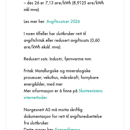
– des 26 er 7,13 øre/kWh (8,9125 øre/kWh
inkl mva).
Les mer her:
Avgiftssatser 2026
I noen tilfeller har sluttbruker rett til
avgiftsfritak eller redusert avgiftssats (0,60
øre/kWh ekskl. mva).
Redusert sats: Industri, fjernvarme mm.
Fritak: Matallurgiske og mineralogiske
prosesser, veksthus, mikrokraft, fornybare
energikilder, med mer
Mer informasjon er å finne på
Skatteetatens
internettsider
.
Norgesnett AS må motta skriftlig
dokumentasjon for rett til avgiftsnedsettelse
fra sluttbruker.
Dette gjøres her:
Egenerklæring